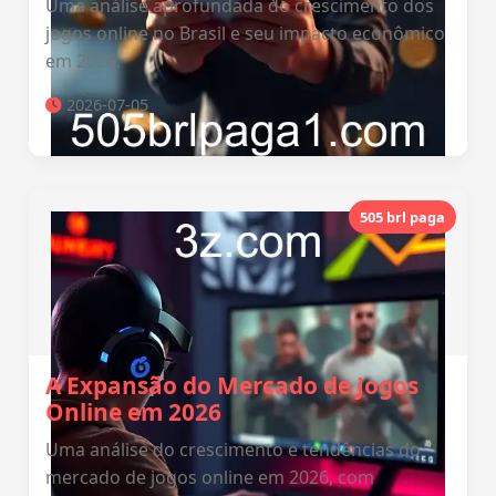
Uma análise aprofundada do crescimento dos
jogos online no Brasil e seu impacto econômico
em 2026.
2026-07-05
505 brl paga
A Expansão do Mercado de Jogos
Online em 2026
Uma análise do crescimento e tendências do
mercado de jogos online em 2026, com