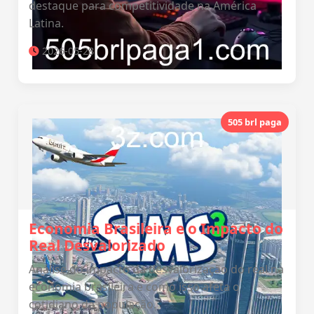
destaque para competitividade na América
Latina.
2026-05-28
505 brl paga
Economia Brasileira e o Impacto do
Real Desvalorizado
Análise do impacto da desvalorização do real na
economia brasileira e como isso afeta o
cotidiano da população.