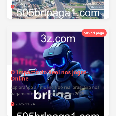
2025-10-13
505 brl paga
O Impacto do Real nos Jogos
Online
Explorando a influência do real brasileiro nos
pagamentos de jogos online em 2025.
2025-11-24