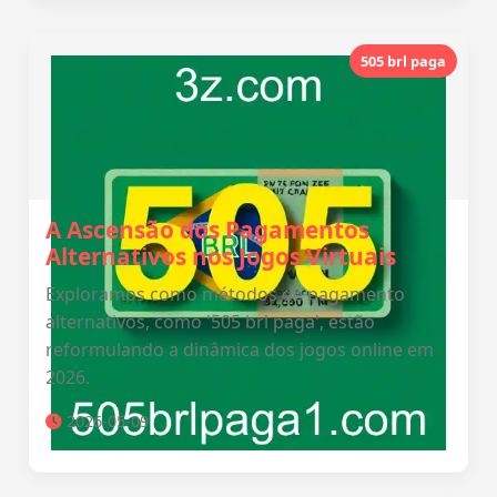
505 brl paga
A Ascensão dos Pagamentos
Alternativos nos Jogos Virtuais
Exploramos como métodos de pagamento
alternativos, como '505 brl paga', estão
reformulando a dinâmica dos jogos online em
2026.
2026-05-09