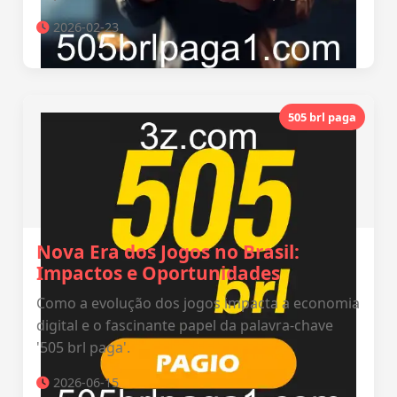
2026-02-23
505 brl paga
Nova Era dos Jogos no Brasil:
Impactos e Oportunidades
Como a evolução dos jogos impacta a economia
digital e o fascinante papel da palavra-chave
'505 brl paga'.
2026-06-15