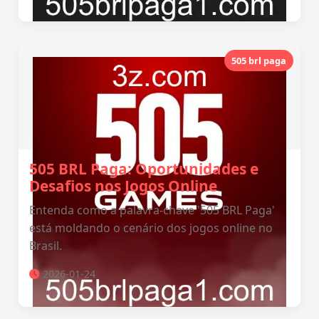
505 brl paga
505 BRL Paga: Oportunidades e
Desafios nos Jogos Online
Entenda como a palavra-chave '505 BRL Paga'
está moldando o cenário dos jogos online no
Brasil.
2026-01-24