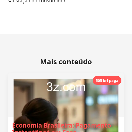
satisfação do consumidor.
Mais conteúdo
505 brl paga
Economia Brasileira: Pagamento