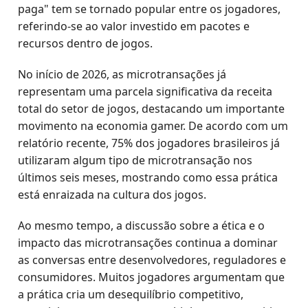
paga" tem se tornado popular entre os jogadores,
referindo-se ao valor investido em pacotes e
recursos dentro de jogos.
No início de 2026, as microtransações já
representam uma parcela significativa da receita
total do setor de jogos, destacando um importante
movimento na economia gamer. De acordo com um
relatório recente, 75% dos jogadores brasileiros já
utilizaram algum tipo de microtransação nos
últimos seis meses, mostrando como essa prática
está enraizada na cultura dos jogos.
Ao mesmo tempo, a discussão sobre a ética e o
impacto das microtransações continua a dominar
as conversas entre desenvolvedores, reguladores e
consumidores. Muitos jogadores argumentam que
a prática cria um desequilíbrio competitivo,