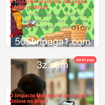
O Impacto Financeiro dos Jogos
Online no Brasil
Exploração do impacto dos jogos online na
economia brasileira em 2025 e a crescente
popularidade das apostas no ambiente digital.
2025-11-23
505 brl paga
O Impacto Monetário dos Jogos
Online no Brasil