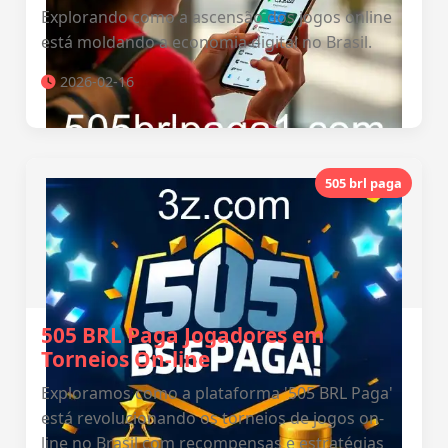
Explorando como a ascensão dos jogos online
está moldando a economia digital no Brasil.
2026-02-16
505 brl paga
505 BRL Paga Jogadores em
Torneios On-line
Exploramos como a plataforma '505 BRL Paga'
está revolucionando os torneios de jogos on-
line no Brasil com recompensas e estratégias