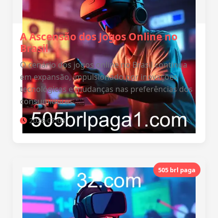
A Ascensão dos Jogos Online no
Brasil
O cenário dos jogos online no Brasil continua
em expansão, impulsionado por inovações
tecnológicas e mudanças nas preferências dos
consumidores.
2026-07-03
505 brl paga