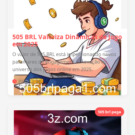
505 BRL Valoriza Dinâmicas de Jogo
em 2025
O valor de 505 BRL está impulsionando novos
patamares de engagement e inovação no
universo dos jogos online em 2025.
2025-12-24
505 brl paga