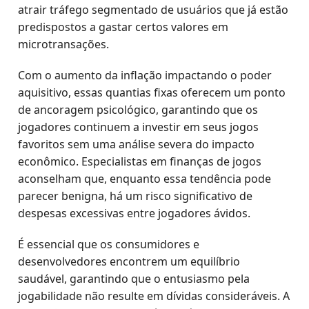
atrair tráfego segmentado de usuários que já estão
predispostos a gastar certos valores em
microtransações.
Com o aumento da inflação impactando o poder
aquisitivo, essas quantias fixas oferecem um ponto
de ancoragem psicológico, garantindo que os
jogadores continuem a investir em seus jogos
favoritos sem uma análise severa do impacto
econômico. Especialistas em finanças de jogos
aconselham que, enquanto essa tendência pode
parecer benigna, há um risco significativo de
despesas excessivas entre jogadores ávidos.
É essencial que os consumidores e
desenvolvedores encontrem um equilíbrio
saudável, garantindo que o entusiasmo pela
jogabilidade não resulte em dívidas consideráveis. A