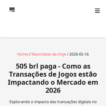
Home
/
Manchetes de Hoje
/ 2026-05-16
505 brl paga - Como as
Transações de Jogos estão
Impactando o Mercado em
2026
Explorando o impacto das transações digitais no