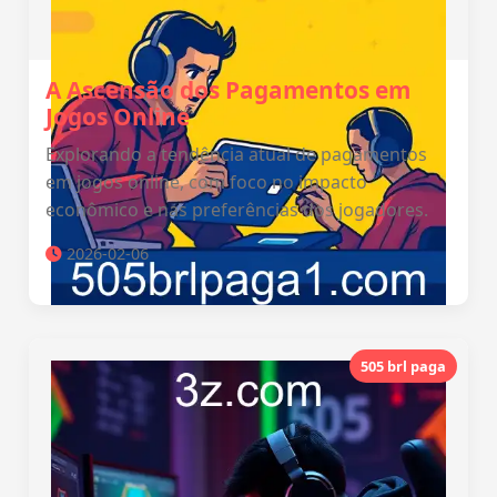
A Ascensão dos Pagamentos em
Jogos Online
Explorando a tendência atual de pagamentos
em jogos online, com foco no impacto
econômico e nas preferências dos jogadores.
2026-02-06
505 brl paga