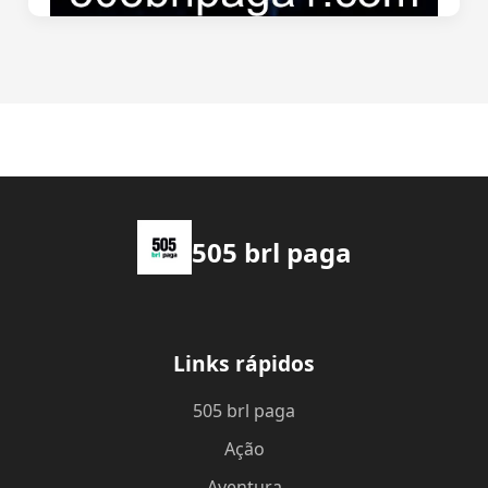
505 brl paga
Links rápidos
505 brl paga
Ação
Aventura