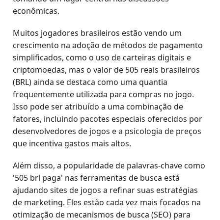
econômicas.
Muitos jogadores brasileiros estão vendo um
crescimento na adoção de métodos de pagamento
simplificados, como o uso de carteiras digitais e
criptomoedas, mas o valor de 505 reais brasileiros
(BRL) ainda se destaca como uma quantia
frequentemente utilizada para compras no jogo.
Isso pode ser atribuído a uma combinação de
fatores, incluindo pacotes especiais oferecidos por
desenvolvedores de jogos e a psicologia de preços
que incentiva gastos mais altos.
Além disso, a popularidade de palavras-chave como
'505 brl paga' nas ferramentas de busca está
ajudando sites de jogos a refinar suas estratégias
de marketing. Eles estão cada vez mais focados na
otimização de mecanismos de busca (SEO) para