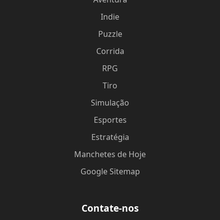
Indie
Puzzle
Corrida
RPG
Tiro
Simulação
Esportes
Estratégia
Manchetes de Hoje
Google Sitemap
Contate-nos