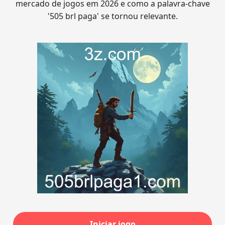
mercado de jogos em 2026 e como a palavra-chave
'505 brl paga' se tornou relevante.
Iniciar jogo