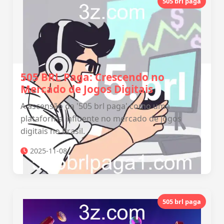
505 brl paga
505 BRL Paga: Crescendo no
Mercado de Jogos Digitais
A ascensão da '505 brl paga' como uma
plataforma influente no mercado de jogos
digitais no Brasil.
2025-11-08
505 brl paga