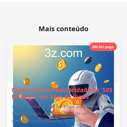
Mais conteúdo
505 brl paga
Explorando a Popularidade de '505
brl paga' em Sites de Jogos
A palavra-chave '505 brl paga' está em alta em
sites de jogos, acompanhada de um cenário
dinâmico e atualizações do setor.