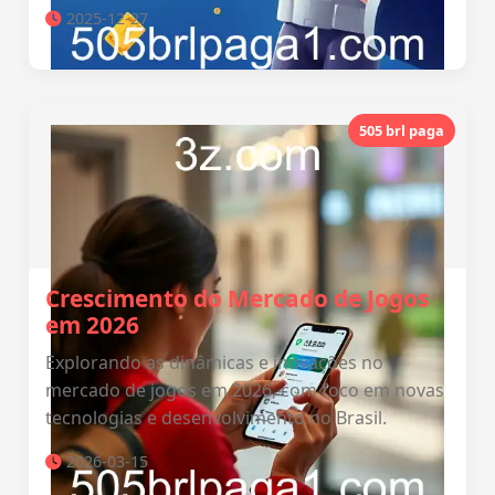
2025-12-27
505 brl paga
Crescimento do Mercado de Jogos
em 2026
Explorando as dinâmicas e inovações no
mercado de jogos em 2026, com foco em novas
tecnologias e desenvolvimento no Brasil.
2026-03-15