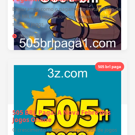
Exploramos como o pagamento instantâneo de
505 BRL está revolucionando experiências em
sites de jogos.
2026-01-22
505 brl paga
505 BRL Paga: A Nova Febre dos
Jogos Online
O crescimento contínuo do mercado de jogos