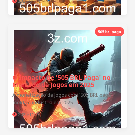
2026-01-11
505 brl paga
O Impacto de '505 BRL Paga' no
Mercado de Jogos em 2025
A monetização de jogos com '505 BRL paga'
molda a indústria em 2025.
2025-11-25