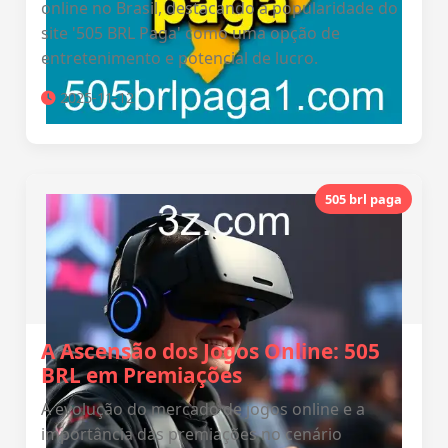
online no Brasil, destacando a popularidade do
site '505 BRL Paga' como uma opção de
entretenimento e potencial de lucro.
2025-11-12
505 brl paga
A Ascensão dos Jogos Online: 505
BRL em Premiações
A evolução do mercado de jogos online e a
importância das premiações no cenário