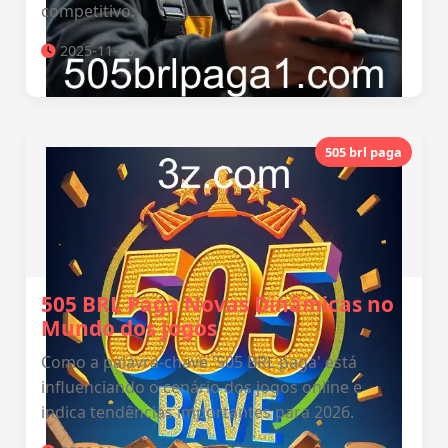
competitivo.
2025-11-10
505 brl paga
505 BRL Paga Novas Dinâmicas no
Mundo dos Jogos
Como a palavra-chave '505 BRL paga' está
influenciando o cenário dos jogos online e
indica tendências importantes para 2026.