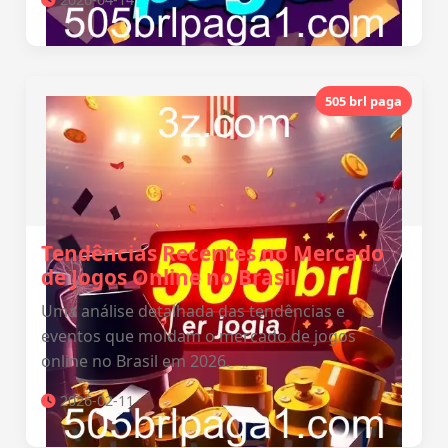
505 brl paga
Tendências Recentes no Mercado
de Jogos Online no Brasil
Uma análise detalhada das tendências e
eventos que moldam o mercado de jogos
online no Brasil em 2026.
2026-02-11