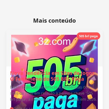
Mais conteúdo
505 brl paga
Nova Tendência em Sites de Jogos:
O Fenômeno do 505 BRL Paga
Exploração das dinâmicas e tendências dos
sites de jogo em relação à palavra-chave '505
brl paga', à medida que o setor evolui em 2026.
2026-04-14