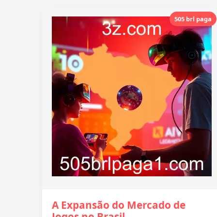
505 brl paga
A Expansão do Mercado de
Jogos no Brasil