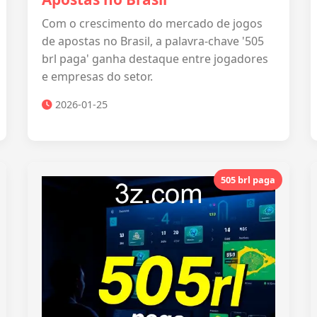
Com o crescimento do mercado de jogos
de apostas no Brasil, a palavra-chave '505
brl paga' ganha destaque entre jogadores
e empresas do setor.
2026-01-25
505 brl paga