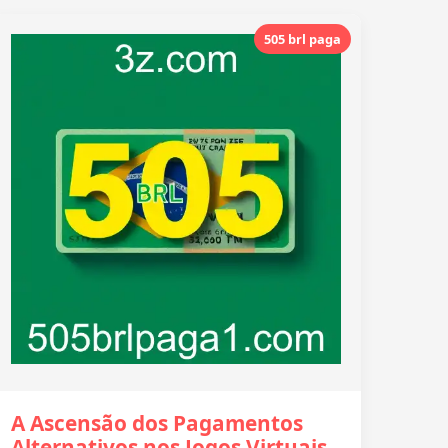
505 brl paga
A Ascensão dos Pagamentos
Alternativos nos Jogos Virtuais