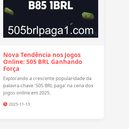
Nova Tendência nos Jogos
Online: 505 BRL Ganhando
Força
Explorando a crescente popularidade da
palavra-chave '505 BRL paga' na cena dos
jogos online em 2025.
2025-11-13