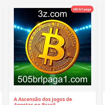
505 brl paga
A Ascensão dos Jogos de
Apostas no Brasil