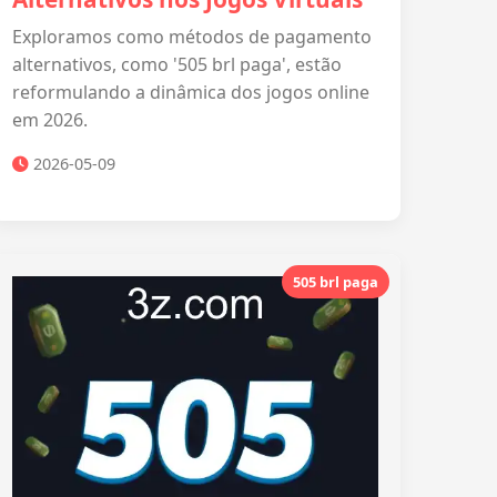
Exploramos como métodos de pagamento
alternativos, como '505 brl paga', estão
reformulando a dinâmica dos jogos online
em 2026.
2026-05-09
505 brl paga